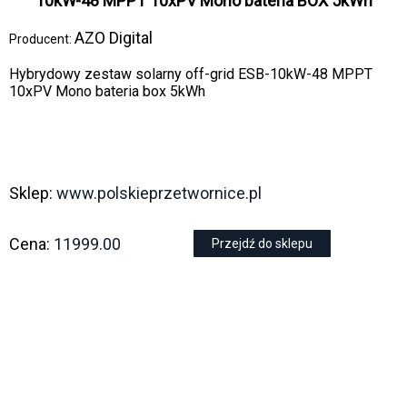
10kW-48 MPPT 10xPV Mono bateria BOX 5kWh
AZO Digital
Producent:
Hybrydowy zestaw solarny off-grid ESB-10kW-48 MPPT
10xPV Mono bateria box 5kWh
Sklep:
www.polskieprzetwornice.pl
Cena:
11999.00
Przejdź do sklepu