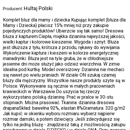
Hultaj Polski
Producent:
Komplet bluz dla mamy i dziecka Kupując komplet (bluza dla
Mamy i Dziecka) płacisz 15% mniej niż przy zakupie
pojedynczych produktów! Ubierzcie się tak samo! Dresowa
bluza z kapturem.Ciepła, miękka dzianina najwyższej jakości,
wielki kaptur i kolorowe kieszenie. Wygoda i sznyt. Bluza
jest dłuższa z tyłu, krótsza z przodu, rękawy do wywijania.
Wykończenie kaptura i kieszeni w kolorze energetycznej
manadrynki. Bluza jest na tyle gruba, że w chłodniejsze
jesienne dni może służyć jako odzież wierzchnia. W zimie
idealna pod kurtkę. Model oversizowy. Dzianina nie mechaci
się nawet po wielu praniach. W dziale ON szukaj czarnej
bluzy dla mężczyzny. Wszystkie nasze produkty szyte są w
Polsce. Wykonywane są ręcznie w małych pracowniach
krawieckich w Warszawie.Do uszycia tej rzeczy
wykorzystano polską dzianinę. Prać w pralce w 30-stu
stopniach. Można prasować. Tkanina: dzianina dresowa
drapanaSkład: bawełna 92%, elastan 8%Gramatura: 320 g/m2
Jak kupić: w okienku wyboru rozmiaru wybierz najpierw
rozmiar damski, a potem dziecięcy. Jeśli zdecydujesz się
tylko na jedną bluzę - znajdziesz taką z możliwością zakupu