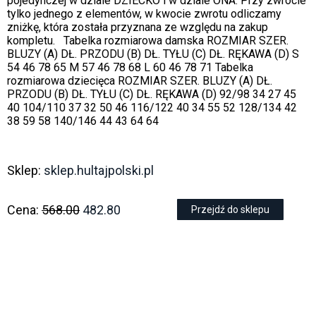
pojedynczej w dziale DZIECKO i w dziale ONA. Przy zwrocie
tylko jednego z elementów, w kwocie zwrotu odliczamy
zniżkę, która została przyznana ze względu na zakup
kompletu. Tabelka rozmiarowa damska ROZMIAR SZER.
BLUZY (A) DŁ. PRZODU (B) DŁ. TYŁU (C) DŁ. RĘKAWA (D) S
54 46 78 65 M 57 46 78 68 L 60 46 78 71 Tabelka
rozmiarowa dziecięca ROZMIAR SZER. BLUZY (A) DŁ.
PRZODU (B) DŁ. TYŁU (C) DŁ. RĘKAWA (D) 92/98 34 27 45
40 104/110 37 32 50 46 116/122 40 34 55 52 128/134 42
38 59 58 140/146 44 43 64 64
Sklep:
sklep.hultajpolski.pl
Cena:
568.00
482.80
Przejdź do sklepu