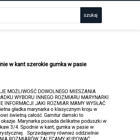
szukaj
dnie w kant szerokie gumka w pasie
EJE MOŻLIWOŚĆ DOWOLNEGO MIESZANIA
PADKU WYBORU INNEGO ROZMIARU MARYNARKI
IE INFORMACJI JAKI ROZMIAR MAMY WYSŁAĆ
a gładka marynarka o klasycznym kroju w
wi świetną całość. Garnitur damski to
 okazje. Marynarka posiada delikatne poduszki w
rękaw 3/4. Spodnie w kant, gumka w pasie w
orystycznej. Sprzedajemy również oddzielnie
SZANIA ROZMIARÓW ZALECAMY KUPOWAĆ