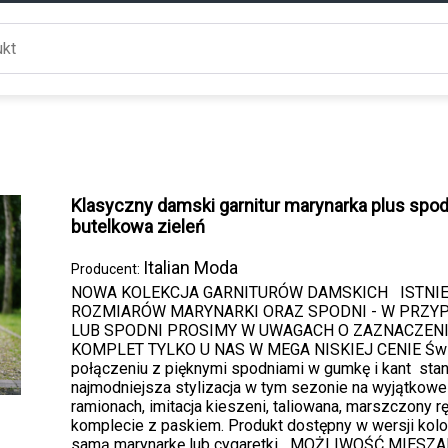
Klasyczny damski garnitur marynarka plus spo
butelkowa zieleń
Italian Moda
Producent:
NOWA KOLEKCJA GARNITURÓW DAMSKICH ISTNI
ROZMIARÓW MARYNARKI ORAZ SPODNI - W PRZY
LUB SPODNI PROSIMY W UWAGACH O ZAZNACZEN
KOMPLET TYLKO U NAS W MEGA NISKIEJ CENIE Świetn
połączeniu z pięknymi spodniami w gumkę i kant stano
najmodniejsza stylizacja w tym sezonie na wyjątkowe
ramionach, imitacja kieszeni, taliowana, marszczony 
komplecie z paskiem. Produkt dostępny w wersji kol
samą marynarkę lub cygaretki MOŻLIWOŚĆ MIE