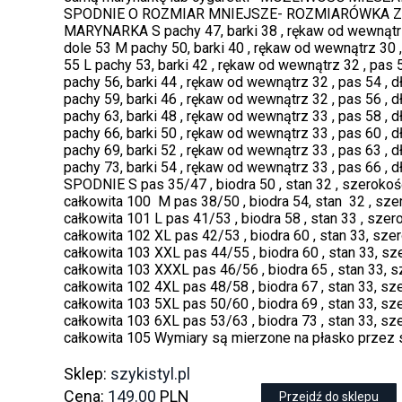
SPODNIE O ROZMIAR MNIEJSZE- ROZMIARÓWKA ZAWY
MARYNARKA S pachy 47, barki 38 , rękaw od wewnątrz 
dole 53 M pachy 50, barki 40 , rękaw od wewnątrz 30 ,
55 L pachy 53, barki 42 , rękaw od wewnątrz 32 , pas 
pachy 56, barki 44 , rękaw od wewnątrz 32 , pas 54 , 
pachy 59, barki 46 , rękaw od wewnątrz 32 , pas 56 , 
pachy 63, barki 48 , rękaw od wewnątrz 33 , pas 58 , 
pachy 66, barki 50 , rękaw od wewnątrz 33 , pas 60 , 
pachy 69, barki 52 , rękaw od wewnątrz 33 , pas 63 , 
pachy 73, barki 54 , rękaw od wewnątrz 33 , pas 66 , 
SPODNIE S pas 35/47 , biodra 50 , stan 32 , szerokoś
całkowita 100 M pas 38/50 , biodra 54, stan 32 , sze
całkowita 101 L pas 41/53 , biodra 58 , stan 33 , sze
całkowita 102 XL pas 42/53 , biodra 60 , stan 33, sze
całkowita 103 XXL pas 44/55 , biodra 60 , stan 33, sz
całkowita 103 XXXL pas 46/56 , biodra 65 , stan 33, 
całkowita 102 4XL pas 48/58 , biodra 67 , stan 33, sz
całkowita 103 5XL pas 50/60 , biodra 69 , stan 33, sz
całkowita 103 6XL pas 53/63 , biodra 73 , stan 33, sz
całkowita 105 Wymiary są mierzone na płasko przez 
Sklep:
szykistyl.pl
Cena:
149.00
PLN
Przejdź do sklepu