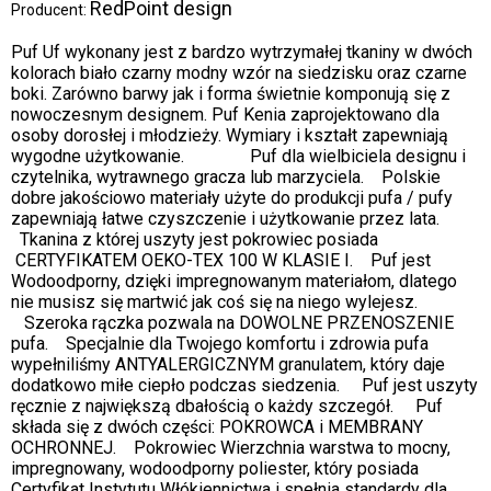
RedPoint design
Producent:
Puf Uf wykonany jest z bardzo wytrzymałej tkaniny w dwóch
kolorach biało czarny modny wzór na siedzisku oraz czarne
boki. Zarówno barwy jak i forma świetnie komponują się z
nowoczesnym designem. Puf Kenia zaprojektowano dla
osoby dorosłej i młodzieży. Wymiary i kształt zapewniają
wygodne użytkowanie. Puf dla wielbiciela designu i
czytelnika, wytrawnego gracza lub marzyciela. Polskie
dobre jakościowo materiały użyte do produkcji pufa / pufy
zapewniają łatwe czyszczenie i użytkowanie przez lata.
Tkanina z której uszyty jest pokrowiec posiada
CERTYFIKATEM OEKO-TEX 100 W KLASIE I. Puf jest
Wodoodporny, dzięki impregnowanym materiałom, dlatego
nie musisz się martwić jak coś się na niego wylejesz.
Szeroka rączka pozwala na DOWOLNE PRZENOSZENIE
pufa. Specjalnie dla Twojego komfortu i zdrowia pufa
wypełniliśmy ANTYALERGICZNYM granulatem, który daje
dodatkowo miłe ciepło podczas siedzenia. Puf jest uszyty
ręcznie z największą dbałością o każdy szczegół. Puf
składa się z dwóch części: POKROWCA i MEMBRANY
OCHRONNEJ. Pokrowiec Wierzchnia warstwa to mocny,
impregnowany, wodoodporny poliester, który posiada
Certyfikat Instytutu Włókiennictwa i spełnia standardy dla