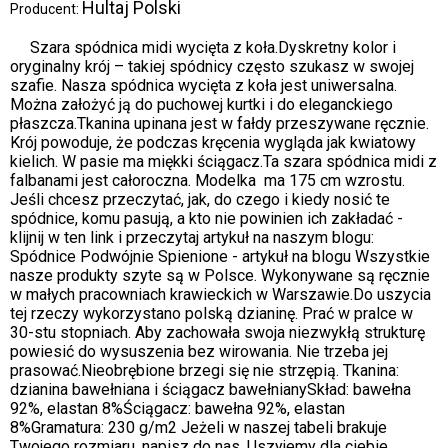
Hultaj Polski
Producent:
Szara spódnica midi wycięta z koła.Dyskretny kolor i
oryginalny krój – takiej spódnicy często szukasz w swojej
szafie. Nasza spódnica wycięta z koła jest uniwersalna.
Można założyć ją do puchowej kurtki i do eleganckiego
płaszcza.Tkanina upinana jest w fałdy przeszywane ręcznie.
Krój powoduje, że podczas kręcenia wygląda jak kwiatowy
kielich. W pasie ma miękki ściągacz.Ta szara spódnica midi z
falbanami jest całoroczna. Modelka ma 175 cm wzrostu.
Jeśli chcesz przeczytać, jak, do czego i kiedy nosić te
spódnice, komu pasują, a kto nie powinien ich zakładać -
klijnij w ten link i przeczytaj artykuł na naszym blogu:
Spódnice Podwójnie Spienione - artykuł na blogu Wszystkie
nasze produkty szyte są w Polsce. Wykonywane są ręcznie
w małych pracowniach krawieckich w Warszawie.Do uszycia
tej rzeczy wykorzystano polską dzianinę. Prać w pralce w
30-stu stopniach. Aby zachowała swoja niezwykłą strukturę
powiesić do wysuszenia bez wirowania. Nie trzeba jej
prasować.Nieobrębione brzegi się nie strzępią. Tkanina:
dzianina bawełniana i ściągacz bawełnianySkład: bawełna
92%, elastan 8%Ściągacz: bawełna 92%, elastan
8%Gramatura: 230 g/m2 Jeżeli w naszej tabeli brakuje
Twojego rozmiaru, napisz do nas. Uszyjemy dla ciebie