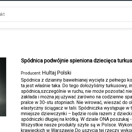
Spódnica podwójnie spieniona dziecięca turku
Hultaj Polski
Producent:
Spódnica z dzianiny bawełnianej wycięta z pełnego koł
ta jest właśnie taka. Do tego dołożyliśmy turkusowy, 
spódnica,szczególnie w ruchu, nie może pozostać nie
zakłada i można jej używać zarówno na codzienne spac
pralce w 30-stu stopniach. Nie wirować, wieszać do o
elastyczny ściągacz w talii. Spódniczka występuje w 
mniejsze dziewczynki – będzie rosła razem z dziecki
spódniczki długiej na krótką. W dziale ONA poszukaj
Wszystkie nasze produkty szyte są w Polsce. Wykon
krawieckich w Warszawie.Do uszycia tej rzeczy wykor