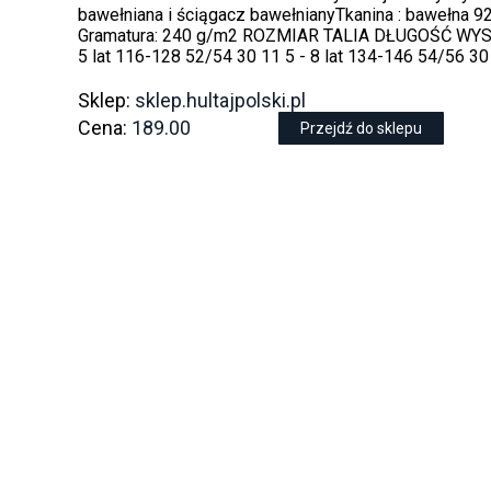
bawełniana i ściągacz bawełnianyTkanina : bawełna 9
Gramatura: 240 g/m2 ROZMIAR TALIA DŁUGOŚĆ WYS
5 lat 116-128 52/54 30 11 5 - 8 lat 134-146 54/56 30
Sklep:
sklep.hultajpolski.pl
Cena:
189.00
Przejdź do sklepu