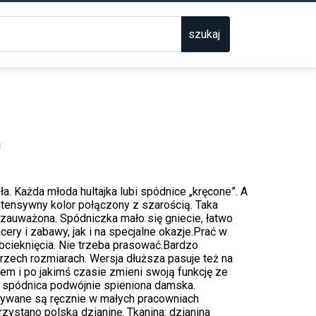
szukaj
s
a. Każda młoda hultajka lubi spódnice „kręcone”. A
intensywny kolor połączony z szarością. Taka
zauważona. Spódniczka mało się gniecie, łatwo
ery i zabawy, jak i na specjalne okazje.Prać w
bcieknięcia. Nie trzeba prasować.Bardzo
trzech rozmiarach. Wersja dłuższa pasuje też na
em i po jakimś czasie zmieni swoją funkcję ze
 - spódnica podwójnie spieniona damska.
ywane są ręcznie w małych pracowniach
zystano polską dzianinę. Tkanina: dzianina