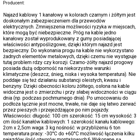
Producent:
Najazd kablowy 1 kanałowy w kolorach czarnym i żółtym jest
doskonałym zabezpieczeniem dla przewodów
elektrycznych. Zmniejszenia możliwości ryzyka w miejscach,
które mogą być niebezpieczne. Próg na kable jedno
kanałowy został wyprodukowany z gumy posiadającej
właściwości antypoślizgowe, dzięki którym najazd jest
bezpieczny. Do wykonania progu na kable nie wykorzystano
żadnych elementów metalowych, dzięki czemu nie występuje
tutaj problem rdzy czy korozji. Czarno-żółty najazd progowy
posiada dużą odporność na niekorzystne warunki
klimatyczne (deszcz, śnieg, niska i wysoka temperatura). Nie
poddaje się też działaniu substancji oleistych, kwasu i
benzyny. Dzięki obecności koloru żółtego, osłona na kable
widoczna jest o zmierzchu i przy słabej widoczności w ciągu
dnia (np. podczas pochmurnego dnia). Po umocowaniu do
podłoża łącznie jest mocne, trwałe, nie daje się łatwo zerwać
przez pieszych i przejeżdżające po nim pojazdy.
Właściwości: długość: 100 cm szerokość: 15 cm wysokość: 3
cm ilość kanałów kablowych: 1 szerokość kanału kablowego:
2cm x 2,5cm waga: 3 kg nośność: w przybliżeniu 6 ton
temperatura pracy: -30°C do +60°C możliwość łączenia kilku
najazdów ilość otworów montażowych:6 Wykonane są